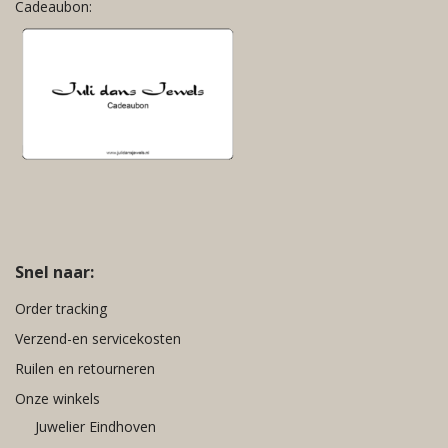
Cadeaubon:
Rood
Roze
Turquoise
Wit
Zilver
Zwart
Snel naar:
Order tracking
Verzend-en servicekosten
Ruilen en retourneren
Onze winkels
Juwelier Eindhoven