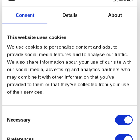
Consent
Details
About
Tennis Handchain
Mini Loulou
Armband Zilver
Handchain Armband
This website uses cookies
€
59,95
€
59,95
We use cookies to personalise content and ads, to
provide social media features and to analyse our traffic.
We also share information about your use of our site with
Sold out
Sold out
our social media, advertising and analytics partners who
may combine it with other information that you’ve
provided to them or that they’ve collected from your use
of their services.
Consent
Necessary
Selection
Preferences