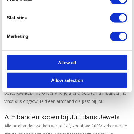
Victoria Handchain
Handchain Armband
Armband
Goud
Statistics
€
59,95
€
49,95
Marketing
1
2
3
4
5
Je hebt eigenlijk nooit genoeg armbanden. Het is misschien wel
Allow all
het meest veelzijdige sieraad dat je kunt dragen: je maakt je
outfit er echt mee af. Bij Juli dans Jewels gebruiken we alleen de
Allow selection
beste materialen, zodat jij zeker bent van een armband van de
beste kwaliteit. Hieronder vind je allerlei soorten armbanden. Je
vindt dus ongetwijfeld een armband die past bij jou.
Armbanden kopen bij Juli dans Jewels
Alle armbanden werken we zelf af, zodat we 100% zeker weten