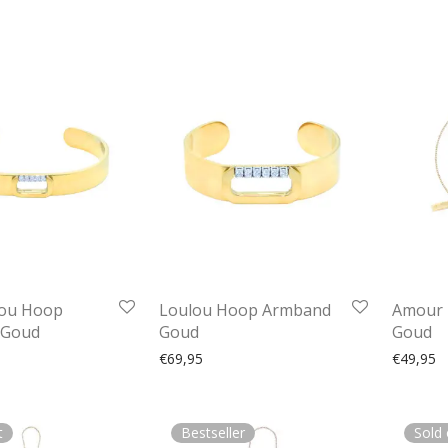
lou Hoop
Loulou Hoop Armband
Amour 
 Goud
Goud
Goud
€
69,95
€
49,95
t
Bestseller
Sold 