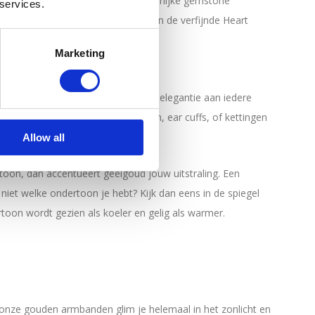
hain en Victoria Handchain, tot sierlijke gemstone
 services.
s zoals de Mini Loulou Armband en de verfijnde Heart
tijl past.
Marketing
n armband geeft een extra vleugje elegantie aan iedere
ssende sieraden, denk aan oorbellen, ear cuffs, of kettingen
Allow all
toon, dan accentueert geelgoud jouw uitstraling. Een
niet welke ondertoon je hebt? Kijk dan eens in de spiegel
toon wordt gezien als koeler en gelig als warmer.
Met onze gouden armbanden glim je helemaal in het zonlicht en