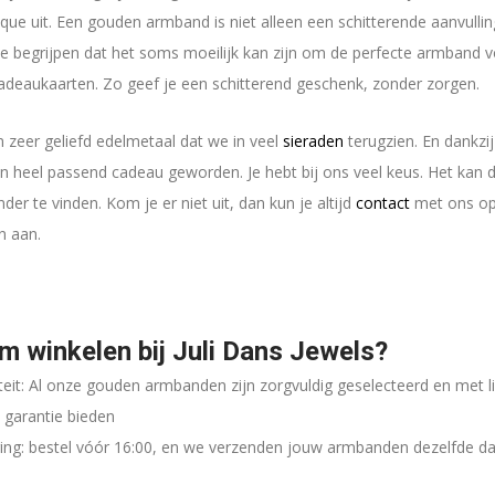
hique uit. Een gouden armband
is niet alleen een schitterende aanvull
 begrijpen dat het soms moeilijk kan zijn om de perfecte armband voo
cadeaukaarten. Zo geef je een schitterend geschenk, zonder zorgen.
 zeer geliefd edelmetaal dat we in veel
sieraden
terugzien. En dankzi
 heel passend cadeau geworden. Je hebt bij ons veel keus. Het kan
der te vinden. Kom je er niet uit, dan kun je altijd
contact
met ons o
n aan.
 winkelen bij Juli Dans Jewels?
eit:
Al onze gouden armbanden zijn zorgvuldig geselecteerd en met li
garantie bieden
ering: bestel vóór 16:00, en we verzenden jouw armbanden dezelfde d