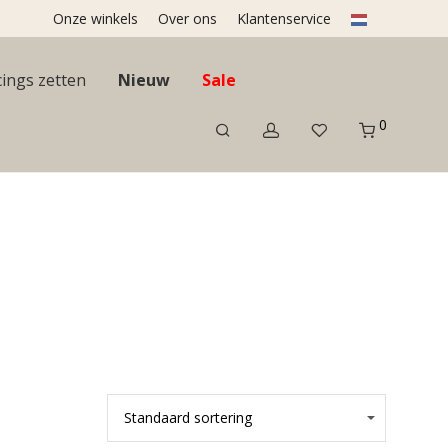
Onze winkels
Over ons
Klantenservice
cings zetten
Nieuw
Sale
0