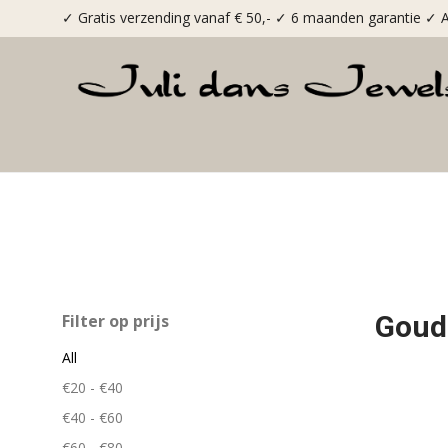
✓ Gratis verzending vanaf € 50,-
✓ 6 maanden garantie
✓ A
Goud
Filter op prijs
All
€
20
-
€
40
€
40
-
€
60
€
60
-
€
80