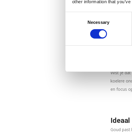
Onze goude
other information that you’ve
armbanden 
Consent
Tennis Armb
Necessary
Selection
Gouden 
Goud is ee
look, of je
en creëer 
Wist je dat
koelere ond
en focus op
Ideaal
Goud past b