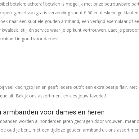
lexibel betalen: achteraf betalen is mogelijk met onze betrouwbare par
open: geniet van gratis verzending vanaf € 50 én deskundige klanten
oek naar een subtiele gouden armband, een verfijnd exemplaar of een 
 kwaliteit, stijl én service waar je op kunt vertrouwen. Laat je persoo
rmband in goud voor dames!
ij veel kledingstijlen en geeft iedere outfit een extra beetje flair. 
hique uit. Bekijk ons assortiment en kies jouw favoriet!
 armbanden voor dames en heren
banden worden al honderden jaren gedragen door vrouwen, maar ook
hoe oud je bent, met een tijdloze gouden armband uit ons assortiment