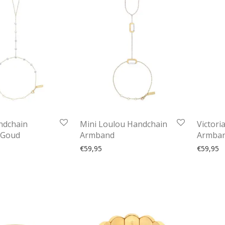
ndchain
Mini Loulou Handchain
Victori
 Goud
Armband
Armba
€
59,95
€
59,95