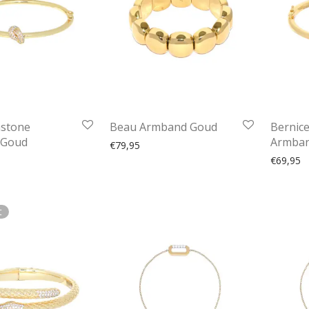
stone
Beau Armband Goud
Bernic
 Goud
Armba
€
79,95
€
69,95
t