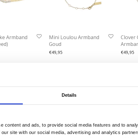
ake Armband
Mini Loulou Armband
Clover
eed)
Goud
Armba
€
49,95
€
49,95
1
2
ige gouden armbanden bij Juli Dans Jewels
Details
e sprankelende collectie gouden armbanden waarin je moeiteloos de 
ekt naar verfijnde armband voor een speciale gelegenheid, of een stijl
l.
e content and ads, to provide social media features and to analy
 our site with our social media, advertising and analytics partn