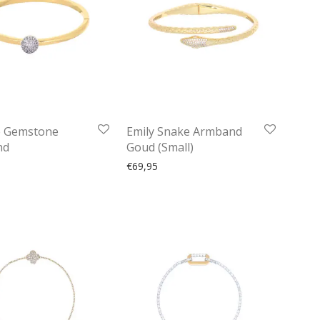
e Gemstone
Emily Snake Armband
nd
Goud (Small)
€
69,95