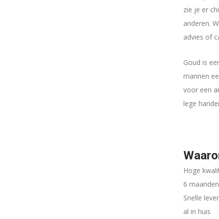
zie je er c
anderen. We
advies of 
Goud is een
mannen een
voor een an
lege hande
Waarom
Hoge kwalit
6 maanden 
Snelle lev
al in huis