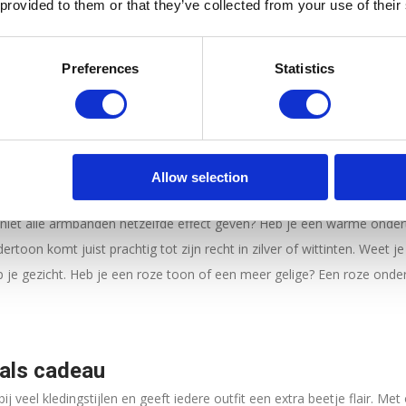
n armbanden variëren van elegante handchains
zoals de Heart Handc
 provided to them or that they’ve collected from your use of their
zoals de Knot Gemstone en Bernice Gemstone, en tijdloze klassieker
and. Met deze variatie is er altijd een gouden armband
die bij jouw s
Preferences
Statistics
armbanden: tijdloos én veelzijdig
n van de meest geliefde edelmetalen in de sieradenwereld. Een goude
 nu iets feestelijks of subtiels zoekt. Combineer je armband met bijpa
een mooi geheel.
Allow selection
 niet alle armbanden hetzelfde effect geven? Heb je een warme onder
ertoon komt juist prachtig tot zijn recht in zilver of wittinten.
Weet je 
 je gezicht. Heb je een roze toon of een meer gelige? Een roze onder
 als cadeau
ij veel kledingstijlen en geeft iedere outfit een extra beetje flair. 