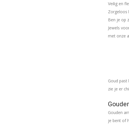
Veilig en f
Zorgeloos k
Ben je op z
Jewels voor
met onze a
Goud past b
zie je er c
Gouden
Gouden arm
je bent of 