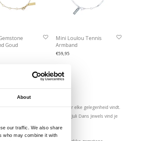
 Gemstone
Mini Loulou Tennis
nd Goud
Armband
€
59,95
About
perfecte armband in het goud voor elke gelegenheid vindt.
volle armband voor iedere dag, bij Juli Dans Jewels vind je
se our traffic. We also share
ers who may combine it with