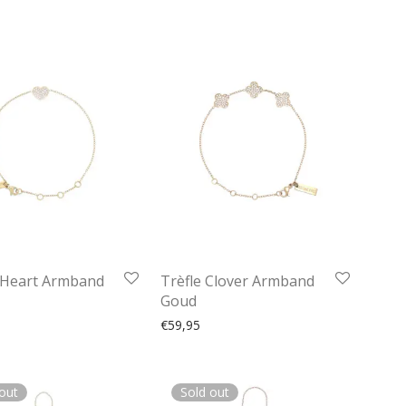
Heart Armband
Trèfle Clover Armband
Goud
€
59,95
out
Sold out