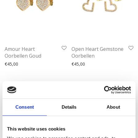
Amour Heart
Open Heart Gemstone
Oorbellen Goud
Oorbellen
€
45,00
€
45,00
1
2
3
4
5
Gouden oorbellen: jouw tijdloze
Consent
Details
About
statement
Er zijn van die sieraden die je gewoon altijd in je collectie moet
This website uses cookies
hebben. En gouden oorbellen horen daar zeker bij. Of je nu gaat