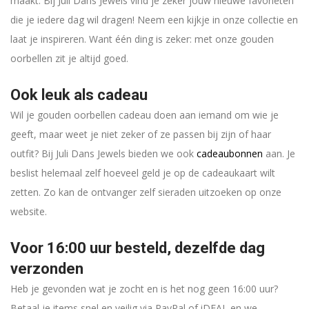
maakt. Bij Juli Dans Jewels vind je zeker jouw nieuwe favorieten
die je iedere dag wil dragen! Neem een kijkje in onze collectie en
laat je inspireren. Want één ding is zeker: met onze gouden
oorbellen zit je altijd goed.
Ook leuk als cadeau
Wil je gouden oorbellen cadeau doen aan iemand om wie je
geeft, maar weet je niet zeker of ze passen bij zijn of haar
outfit? Bij Juli Dans Jewels bieden we ook
cadeaubonnen
aan. Je
beslist helemaal zelf hoeveel geld je op de cadeaukaart wilt
zetten. Zo kan de ontvanger zelf sieraden uitzoeken op onze
website.
Voor 16:00 uur besteld, dezelfde dag
verzonden
Heb je gevonden wat je zocht en is het nog geen 16:00 uur?
Betaal je items snel en veilig via PayPal of iDEAL en we