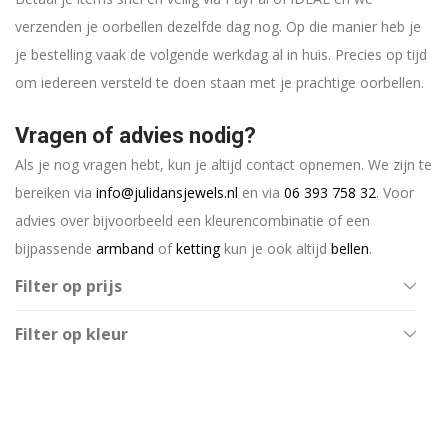
verzenden je oorbellen dezelfde dag nog. Op die manier heb je
je bestelling vaak de volgende werkdag al in huis. Precies op tijd
om iedereen versteld te doen staan met je prachtige oorbellen.
Vragen of advies nodig?
Als je nog vragen hebt, kun je altijd contact opnemen. We zijn te
bereiken via
info@julidansjewels.nl
en via
06 393 758 32
. Voor
advies over bijvoorbeeld een kleurencombinatie of een
bijpassende
armband
of
ketting
kun je ook altijd
bellen
.
Filter op prijs
All
Filter op kleur
€
20
-
€
40
Goud
€
40
-
€
60
Turquoise
€
60
-
€
80
Zilver
€
80
-
€
100