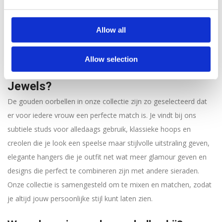
een warme of koele ondertoon hebt, er is altijd een gouden tint
die jouw huid laat stralen. Dat maakt gouden oorbellen een
goede én slimme keuze. Kies ervoor je collectie verder compleet
Allow all
te maken met een prachtige
gouden armband
Allow selection
Welke stijlen vind je bij Juli Dans
Jewels?
De gouden oorbellen in onze collectie zijn zo geselecteerd dat
er voor iedere vrouw een perfecte match is. Je vindt bij ons
subtiele studs voor alledaags gebruik, klassieke hoops en
creolen die je look een speelse maar stijlvolle uitstraling geven,
elegante hangers die je outfit net wat meer glamour geven en
designs die perfect te combineren zijn met andere sieraden.
Onze collectie is samengesteld om te mixen en matchen, zodat
je altijd jouw persoonlijke stijl kunt laten zien.