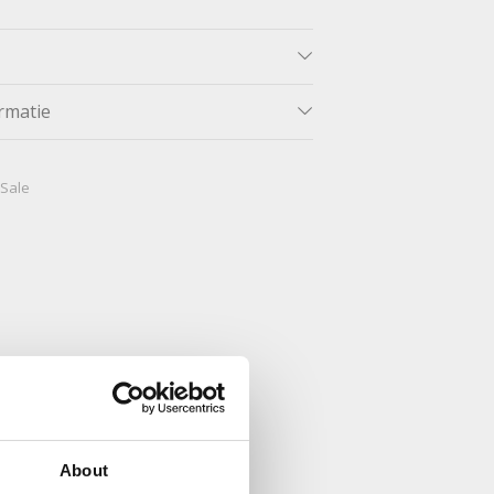
rmatie
 Sale
About