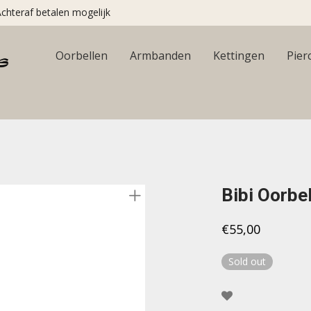
chteraf betalen mogelijk
Oorbellen
Armbanden
Kettingen
Pier
Bibi Oorbe
€
55,00
Sold out