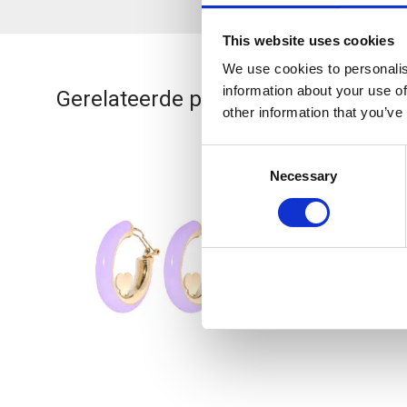
This website uses cookies
We use cookies to personalis
information about your use of
Gerelateerde producten
other information that you’ve
Consent
-
50
%
Sold out
Necessary
Selection