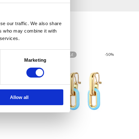
se our traffic. We also share
ers who may combine it with
 services.
-
50
%
Sold out
-
50
%
Marketing
Allow all