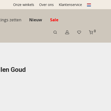
Onze winkels
Over ons
Klantenservice
cings zetten
Nieuw
Sale
0
llen Goud