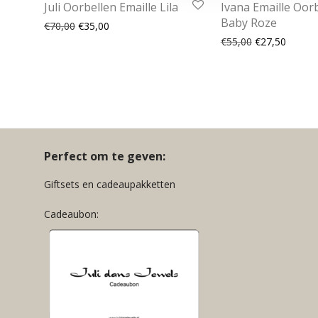
Juli Oorbellen Emaille Lila
Ivana Emaille Oor
Baby Roze
Oorspronkelijke prijs was: €70,00.
Huidige prijs is: €35,00.
€
70,00
€
35,00
Oorspronkelijk
Huidige
€
55,00
€
27,50
Perfect om te geven:
Giftsets en cadeaupakketten
Cadeaubon: