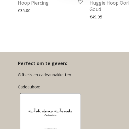
Hoop Piercing
Huggie Hoop Oorb
Goud
€
35,00
€
49,95
Perfect om te geven:
Giftsets en cadeaupakketten
Cadeaubon: