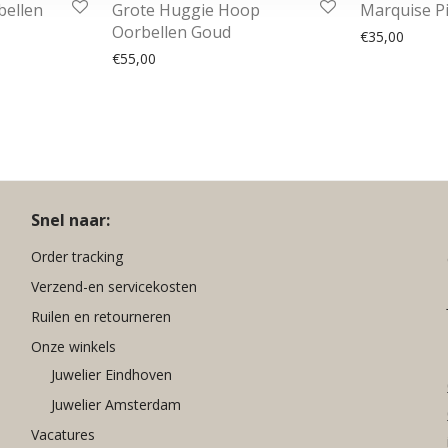
ellen
Grote Huggie Hoop
Marquise P
Oorbellen Goud
€
35,00
€
55,00
Snel naar:
Order tracking
Verzend-en servicekosten
Ruilen en retourneren
Onze winkels
Juwelier Eindhoven
Juwelier Amsterdam
Vacatures