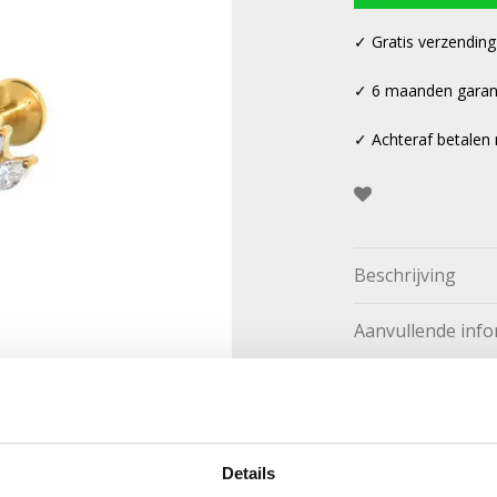
✓ Gratis verzending
✓ 6 maanden garan
✓ Achteraf betalen 
Beschrijving
Aanvullende info
Categorieën:
Conch p
Piercings
Details