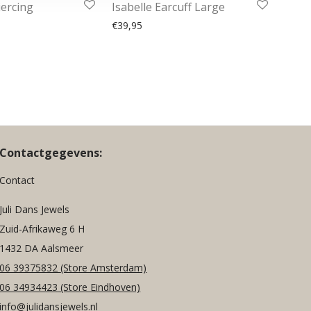
iercing
Isabelle Earcuff Large
€
39,95
Contactgegevens:
Contact
Juli Dans Jewels
Zuid-Afrikaweg 6 H
1432 DA Aalsmeer
06 39375832
(Store Amsterdam)
06 34934423
(Store Eindhoven)
info@julidansjewels.nl