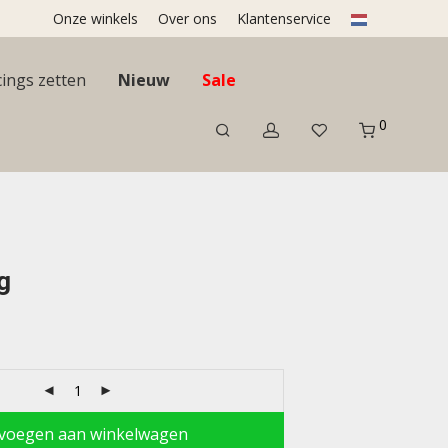
Onze winkels
Over ons
Klantenservice
cings zetten
Nieuw
Sale
0
g
voegen aan winkelwagen