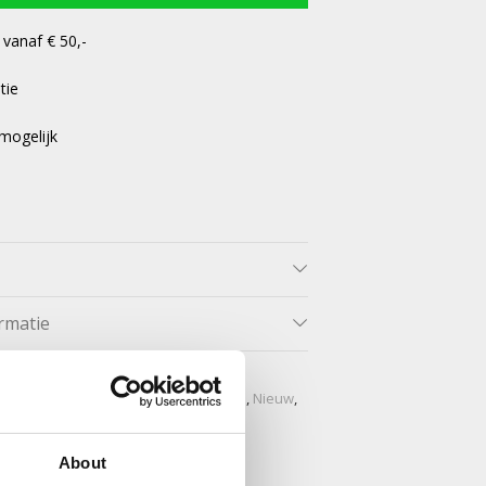
 vanaf € 50,-
tie
mogelijk
rmatie
iercings
,
Flat piercings
,
Helix piercings
,
Nieuw
,
About