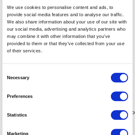
Categorie:
Kettingen Sale
We use cookies to personalise content and ads, to
provide social media features and to analyse our traffic.
We also share information about your use of our site with
our social media, advertising and analytics partners who
Gerelateerde producten
may combine it with other information that you’ve
provided to them or that they’ve collected from your use
of their services.
-
50
Sold
%
-
50
%
-
60
%
-
60
%
-
50
Sold
%
out
out
Consent
Necessary
Selection
Heart
Mini-
Fay
Fay
Heart
Ketting
Me
Ketting
Ketting
Ketting
Preferences
Rood
Rosary
Goud
Zilver
Wit
(Kort)
Ketting
(Kort)
Oorspronkelijke prijs was: €110
Huidige prijs is: €44,00.
Oorspronkelijke pr
Huidige prij
€
110,00
€
44,00
€
110,00
€
44,00
Multicolor
Oorspronkelijke prijs was: €69,95.
Huidige prijs is: €35,00.
Oorspr
€
69,95
€
35,00
€
69,95
€
35,0
Statistics
Oorspronkelijke prijs was: €79,95.
Huidige prijs is: €40,00.
€
79,95
€
40,00
Marketing