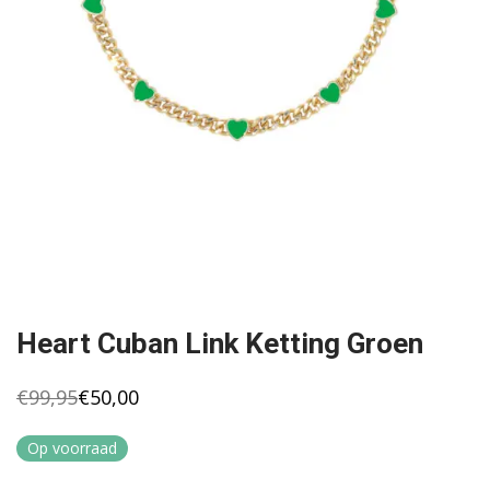
Heart Cuban Link Ketting Groen
€
99,95
€
50,00
Oorspronkelijke
Huidige
prijs
prijs
was:
is:
Op voorraad
€99,95.
€50,00.