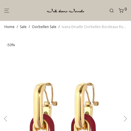
0
Home
/
Sale
/
Oorbellen Sale
/
Ivana Emaille Oorbellen Bordeaux Rood
-
50
%