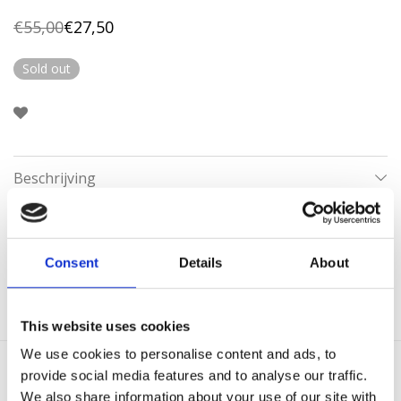
€
55,00
€
27,50
Oorspronkelijke
Huidige
prijs
prijs
was:
is:
Sold out
€55,00.
€27,50.
Beschrijving
Aanvullende informatie
Consent
Details
About
Categorie:
Oorbellen Sale
This website uses cookies
We use cookies to personalise content and ads, to
provide social media features and to analyse our traffic.
Gerelateerde producten
We also share information about your use of our site with