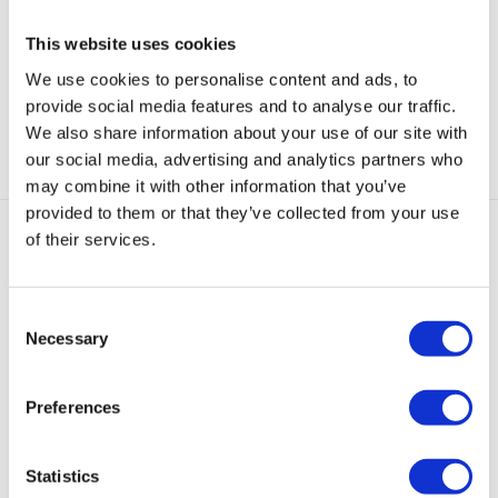
This website uses cookies
Aanvullende informatie
We use cookies to personalise content and ads, to
provide social media features and to analyse our traffic.
Categorie:
Oorbellen Sale
We also share information about your use of our site with
our social media, advertising and analytics partners who
may combine it with other information that you’ve
provided to them or that they’ve collected from your use
of their services.
Gerelateerde producten
Consent
Necessary
-
60
%
-
50
%
-
50
Sold
%
-
50
%
-
50
%
Selection
out
Preferences
Elena
Juli
Ivana
Ivana
Heart
Oorbellen
Oorbellen
Emaille
Emaille
Oorbellen
Statistics
Goud
Emaille
Oorbellen
Oorbellen
Emaille