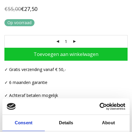
€
55,00
€
27,50
Oorspronkelijke
Huidige
prijs
prijs
was:
is:
Op voorraad
€55,00.
€27,50.
Toevoegen aan winkelwagen
✓ Gratis verzending vanaf € 50,-
✓ 6 maanden garantie
✓ Achteraf betalen mogelijk
Consent
Details
About
Beschrijving