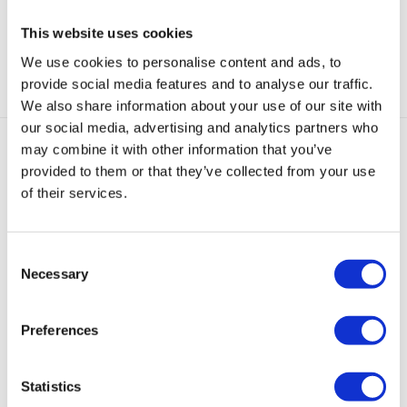
This website uses cookies
Categorie:
Creolen
We use cookies to personalise content and ads, to
provide social media features and to analyse our traffic.
We also share information about your use of our site with
our social media, advertising and analytics partners who
may combine it with other information that you’ve
Gerelateerde producten
provided to them or that they’ve collected from your use
of their services.
Consent
Necessary
Selection
Medium
Medium
Medium
Valerie
Valerie
Preferences
Valerie
Valerie
Valerie
Snake
Snake
Creolen
Creolen
Creolen
Creolen
Creolen
Zilver
Zwart
Goud
Zilver
Zwart
Statistics
(3,4
(3,4
(3,4
€
69,95
€
69,95