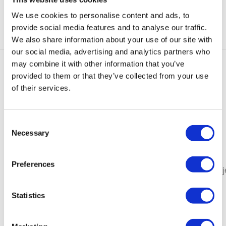
We use cookies to personalise content and ads, to
Categorieën:
Enkelbandjes
,
Nieuw
provide social media features and to analyse our traffic.
We also share information about your use of our site with
our social media, advertising and analytics partners who
may combine it with other information that you’ve
provided to them or that they’ve collected from your use
Gerelateerde producten
of their services.
Bestseller
Sold
out
Consent
Necessary
Selection
Mini
Lucky
Mini
Lucky
Flower
Preferences
me
Anklet
Isabelle
Anklet
Enkelbandj
Enkelbandje
Sky
Oorbel
Baby
€
45,00
Multicolor
Blauw
Goud
Roze
Statistics
€
45,00
€
25,00
€
35,00
€
25,00