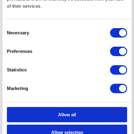
of their services.
Lucky Anklet Groen
Lucky Anklet Grijs
Consent
€
25,00
€
25,00
Necessary
Selection
Preferences
Statistics
Marketing
Allow all
Lucky Anklet Zilver
Goud
Allow selection