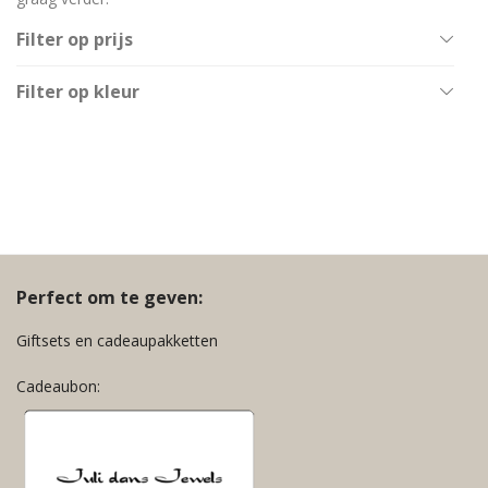
Filter op prijs
All
Filter op kleur
€
0
-
€
20
Goud
€
20
-
€
40
Multicolor
€
40
-
€
60
Turquoise
Zilver
Perfect om te geven:
Giftsets en cadeaupakketten
Cadeaubon: