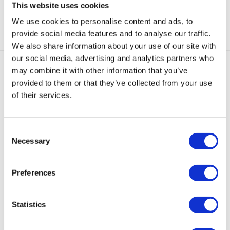
This website uses cookies
Categorieën:
Gouden Oorbellen
,
Oorbellen
,
Studs
We use cookies to personalise content and ads, to
provide social media features and to analyse our traffic.
We also share information about your use of our site with
our social media, advertising and analytics partners who
may combine it with other information that you’ve
Gerelateerde producten
provided to them or that they’ve collected from your use
of their services.
Sold
Sold
out
out
Consent
Necessary
Selection
Ice
Kleine
Loulou
Mini
Violet
Oorbel
Loulou
Dip
Star
Oorbellen
Preferences
Goud
Ring
Oorbel
Oorbellen
Zilver
Oorbellen
Neon
€
35,00
€
25,00
€
55,00
Statistics
Goud
Roze
€
55,00
€
39,95