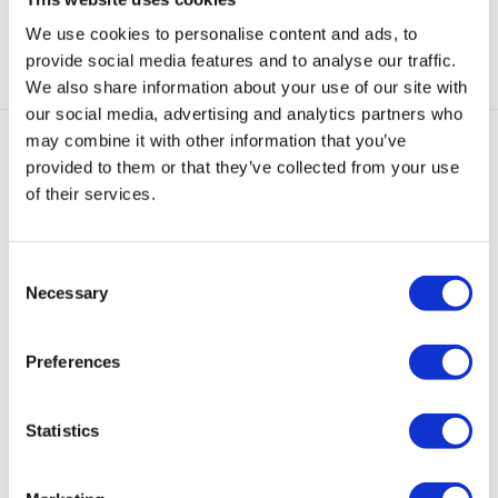
We use cookies to personalise content and ads, to
Categorieën:
Huggies
,
Oorbellen
,
Zilveren Oorbellen
provide social media features and to analyse our traffic.
We also share information about your use of our site with
our social media, advertising and analytics partners who
may combine it with other information that you’ve
provided to them or that they’ve collected from your use
Gerelateerde producten
of their services.
Sold
out
Consent
Necessary
Selection
Bernice
Medium
Dubbele
Huggie
Loulou
Preferences
Oorbellen
Bernice
Ivy
Oorbellen
Ring
Goud
Gemstone
Oorbel
Metallic
Oorbellen
Goud
Goud
Turquoise
Goud
€
69,95
Statistics
€
59,95
€
45,00
€
39,95
€
59,95