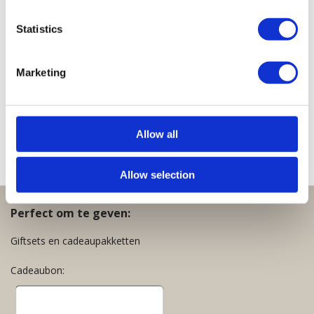
Statistics
Lucky
Lucky
Lucky
Lucky
Lucky
Necklace
Necklace
Necklace
Necklace
Necklace
Marketing
Clear
Bordeaux
Dark
White
Baby
Green
Grey
Pink
€
39,95
€
39,95
€
39,95
€
39,95
€
39,95
Allow all
Allow selection
Perfect om te geven:
Giftsets en cadeaupakketten
Cadeaubon: