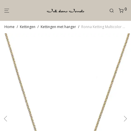
0
Home
/
Kettingen
/
Kettingen met hanger
/
Ronna Ketting Multicolor Zwart (6 Variaties)