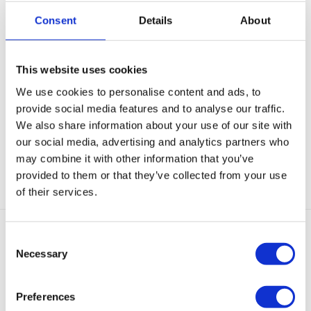
Consent
Details
About
Beschrijving
This website uses cookies
Aanvullende informatie
We use cookies to personalise content and ads, to
provide social media features and to analyse our traffic.
We also share information about your use of our site with
SKU:
N/B
our social media, advertising and analytics partners who
Categorieën:
Kettingen
,
Kettingen met hanger
,
Schakel kettingen
,
may combine it with other information that you’ve
Statement kettingen
provided to them or that they’ve collected from your use
of their services.
Consent
Gerelateerde producten
Necessary
Selection
Preferences