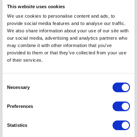
This website uses cookies
Categorie:
Creolen
We use cookies to personalise content and ads, to
provide social media features and to analyse our traffic.
We also share information about your use of our site with
our social media, advertising and analytics partners who
may combine it with other information that you’ve
Gerelateerde producten
provided to them or that they’ve collected from your use
of their services.
Consent
Necessary
Selection
Valerie
Mini
Valerie
Mini
Valerie
Cord
Valerie
Creolen
Valerie
Snake
Preferences
Creolen
Creolen
Zwart
Creolen
Creolen
Zwart
Zilver
(4
Zwart
Zilver
Wit
(2,8
cm)
(2,8
€
69,95
Statistics
cm)
cm)
€
65,00
€
59,95