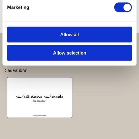
€
55,00
€
55,00
Marketing
Allow all
Perfect om te geven:
Allow selection
Giftsets en cadeaupakketten
Cadeaubon: