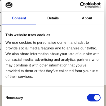
Je bent flexibel inzetbaar, ook in drukke periodes zoals
feestdagen of evenementen
Je werkt graag samen in een klein en enthousiast team
Wat bieden wij jou?
Consent
Details
About
Een flexibele baan in onze boutique in hartje Eindhoven
Marktconform salaris en aantrekkelijke secundaire
This website uses cookies
arbeidsvoorwaarden
We use cookies to personalise content and ads, to
Een gezellig team met een fijne werksfeer
provide social media features and to analyse our traffic.
Personeelskorting op onze volledige collectie
We also share information about your use of our site with
Klaar om te schitteren?
our social media, advertising and analytics partners who
Ben jij de flexibele topper die we zoeken? Stuur je cv en
may combine it with other information that you’ve
motivatie naar
werkenbij@julidansjewels.nl
en
provided to them or that they’ve collected from your use
misschien verwelkomen we jou binnenkort in ons team!
of their services.
Consent
Perfect om te geven:
Necessary
Selection
Giftsets en cadeaupakketten