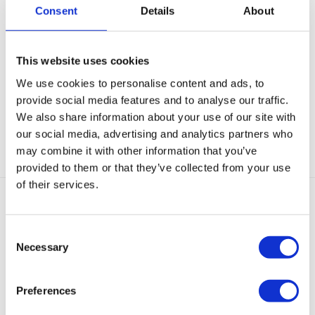
Consent
Details
About
Beschrijving
This website uses cookies
We use cookies to personalise content and ads, to
Aanvullende informatie
provide social media features and to analyse our traffic.
We also share information about your use of our site with
Categorieën:
Gouden Oorbellen
,
Nieuw
,
Oorbellen
,
Studs
our social media, advertising and analytics partners who
may combine it with other information that you’ve
provided to them or that they’ve collected from your use
of their services.
Gerelateerde producten
Consent
Necessary
Selection
Sold
Sold
out
out
Preferences