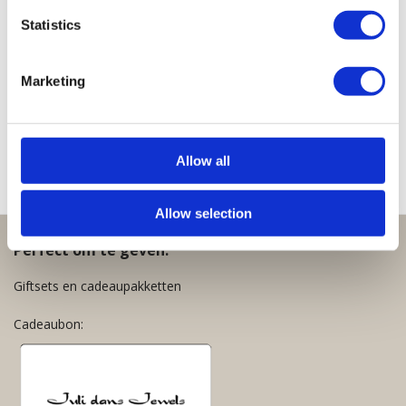
Star
Kleine
Violet
Loulou
Mini
Statistics
Oorbellen
Loulou
Oorbellen
Ring
Loulou
Ring
Goud
Oorbellen
Dip
€
29,95
Oorbellen
Goud
Oorbel
Marketing
€
55,00
Goud
Zwart
€
59,95
€
55,00
€
35,00
Allow all
Allow selection
Perfect om te geven:
Giftsets en cadeaupakketten
Cadeaubon: