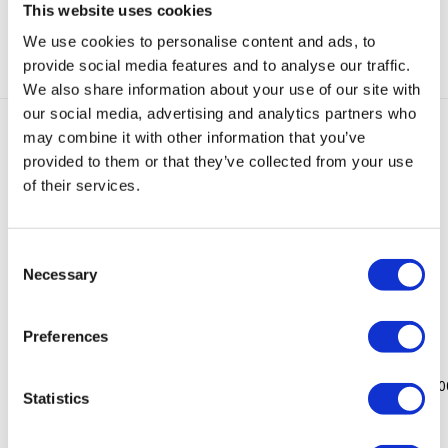
This website uses cookies
Categorie:
Oorbellen Sale
We use cookies to personalise content and ads, to
provide social media features and to analyse our traffic.
We also share information about your use of our site with
our social media, advertising and analytics partners who
may combine it with other information that you’ve
Gerelateerde producten
provided to them or that they’ve collected from your use
of their services.
-
50
Sold
%
-
50
%
-
50
Sold
%
-
60
%
-
60
%
out
out
Consent
Necessary
Selection
Ivana
Heart
Ivana
Elena
Elena
Emaille
Oorbellen
Emaille
Oorbellen
Oorbellen
Preferences
Oorbellen
Emaille
Oorbellen
Zilver
Goud
Nude
Wit
Jeans
Oorspronkelijke pri
Huidige prijs
Oorspr
€
60,00
€
24,00
€
60,00
€
24,0
Statistics
Blauw
Oorspronkelijke prijs was: €55,00.
Huidige prijs is: €27,50.
Oorspronkelijke prijs was: €39,95.
Huidige prijs is: €20,00.
€
55,00
€
27,50
€
39,95
€
20,00
Oorspronkelijke prijs was: €55,00
Huidige prijs is: €27,50.
€
55,00
€
27,50