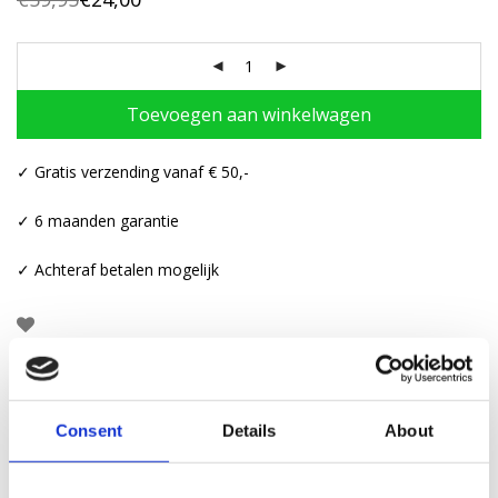
Oorspronkelijke
Huidige
prijs
prijs
was:
is:
€59,95.
€24,00.
Toevoegen aan winkelwagen
✓ Gratis verzending vanaf € 50,-
✓ 6 maanden garantie
✓ Achteraf betalen mogelijk
Beschrijving
Consent
Details
About
Aanvullende informatie