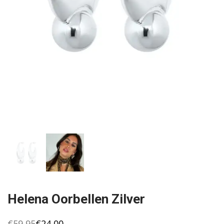
Helena Oorbellen Zilver
€
59,95
€
24,00