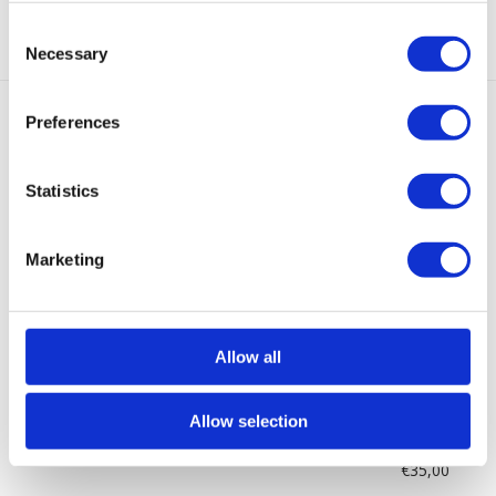
Categorieën:
Gouden Oorbellen
,
Nieuw
,
Oorbellen
,
Studs
Consent
Necessary
Selection
Preferences
Gerelateerde producten
Statistics
Sold
out
Marketing
Large
Kleine
Medium
Isabelle
Mini
Noé
Bernedette
Bernice
Ice
Loulou
Allow all
Oorbellen
Zilver
Gemstone
Gemstone
Dip
Zilver
Goud
Goud
Oorbellen
Oorbel
Goud
Neon
€
45,00
€
55,00
€
59,95
Allow selection
Oranje
€
65,00
€
35,00