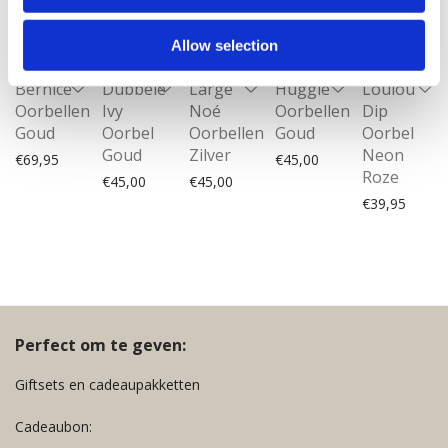
out
out
Allow selection
Bernice
Dubbele
Large
Huggie
Loulou
Oorbellen
Ivy
Noé
Oorbellen
Dip
Goud
Oorbel
Oorbellen
Goud
Oorbel
Goud
Zilver
Neon
€
69,95
€
45,00
Roze
€
45,00
€
45,00
€
39,95
Perfect om te geven:
Giftsets en cadeaupakketten
Cadeaubon: