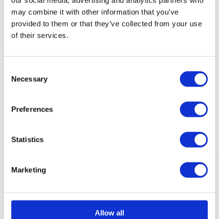
✓ Achteraf betalen mogelijk
may combine it with other information that you’ve
provided to them or that they’ve collected from your use
of their services.
Beschrijving
Consent
Necessary
Selection
Aanvullende informatie
Preferences
Categorieën:
Gouden Oorbellen
,
Huggies
,
Oorbellen
Statistics
Marketing
Gerelateerde producten
Allow all
Sold
Sold