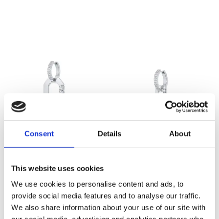
Consent
Details
About
This website uses cookies
✓ Gratis verzending vanaf € 50,-
We use cookies to personalise content and ads, to
provide social media features and to analyse our traffic.
✓ 6 maanden garantie
We also share information about your use of our site with
our social media, advertising and analytics partners who