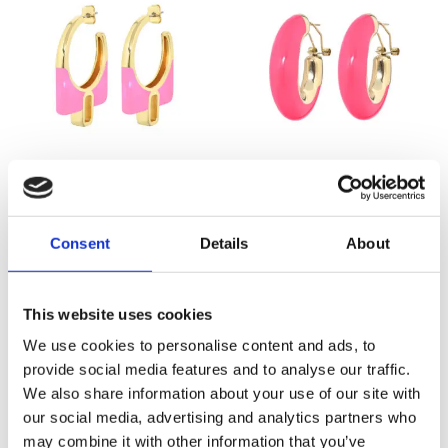
Gisele Oorbellen Roze
Valerie Emaille
Creolen Neon Roze
Oorspronkelijke prijs was: €70,00.
Huidige prijs is: €35,00.
€
70,00
€
35,00
Consent
Details
About
Oorspronkelijke prijs was:
Huidige prijs is: €30
€
59,95
€
30,00
This website uses cookies
-
50
%
-
50
%
We use cookies to personalise content and ads, to
provide social media features and to analyse our traffic.
We also share information about your use of our site with
our social media, advertising and analytics partners who
may combine it with other information that you’ve