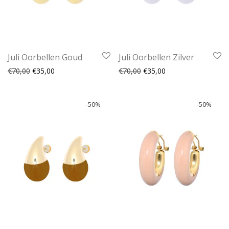
Juli Oorbellen Goud
Juli Oorbellen Zilver
Oorspronkelijke prijs was: €70,00.
Huidige prijs is: €35,00.
Oorspronkelijke prijs was:
Huidige prijs is: €35
€
70,00
€
35,00
€
70,00
€
35,00
-
50
%
-
50
%