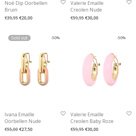
Noé Dip Oorbellen
Valerie Emaille
Bruin
Creolen Nude
Oorspronkelijke prijs was: €39,95.
Huidige prijs is: €20,00.
Oorspronkelijke prijs was:
Huidige prijs is: €30
€
39,95
€
20,00
€
59,95
€
30,00
Sold out
-
50
%
-
50
%
Ivana Emaille
Valerie Emaille
Oorbellen Nude
Creolen Baby Roze
Oorspronkelijke prijs was: €55,00.
Huidige prijs is: €27,50.
Oorspronkelijke prijs was:
Huidige prijs is: €30
€
55,00
€
27,50
€
59,95
€
30,00