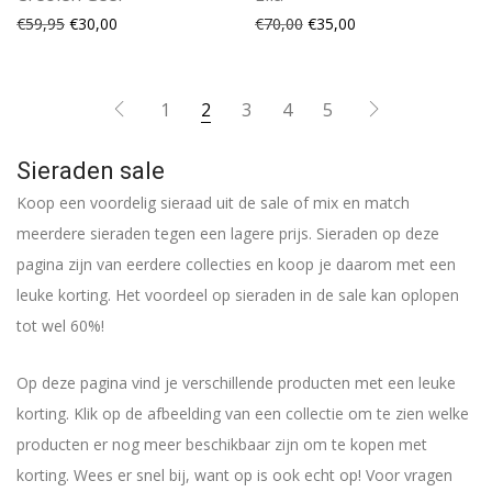
Oorspronkelijke prijs was: €59,95.
Huidige prijs is: €30,00.
Oorspronkelijke prijs was:
Huidige prijs is: €35
€
59,95
€
30,00
€
70,00
€
35,00
1
2
3
4
5
Sieraden sale
Koop een voordelig sieraad uit de sale of mix en match
meerdere sieraden tegen een lagere prijs. Sieraden op deze
pagina zijn van eerdere collecties en koop je daarom met een
leuke korting. Het voordeel op sieraden in de sale kan oplopen
tot wel 60%!
Op deze pagina vind je verschillende producten met een leuke
korting. Klik op de afbeelding van een collectie om te zien welke
producten er nog meer beschikbaar zijn om te kopen met
korting. Wees er snel bij, want op is ook echt op! Voor vragen