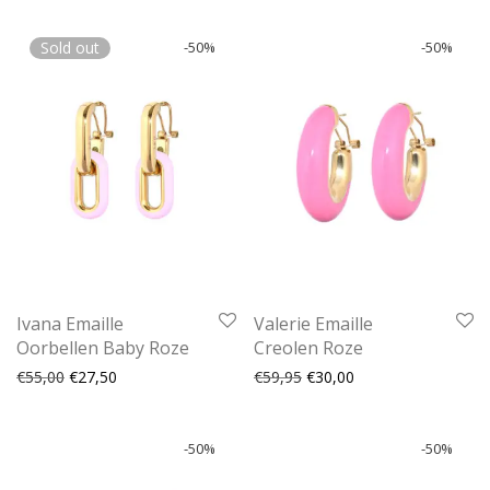
Sold out
-
50
%
-
50
%
Ivana Emaille
Valerie Emaille
Oorbellen Baby Roze
Creolen Roze
Oorspronkelijke prijs was: €55,00.
Huidige prijs is: €27,50.
Oorspronkelijke prijs was:
Huidige prijs is: €30
€
55,00
€
27,50
€
59,95
€
30,00
-
50
%
-
50
%