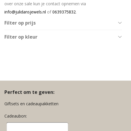
over onze sale kun je contact opnemen via
info@julidansjewels.nl
of
0639375832
.
Filter op prijs
All
Filter op kleur
€
0
-
€
20
Baby Blauw
€
20
-
€
40
Baby Roze
€
40
-
€
60
Blauw
Geel
Goud
Groen
Perfect om te geven:
Multicolor
Giftsets en cadeaupakketten
Neon Oranje
Cadeaubon:
Neon Roze
Nude