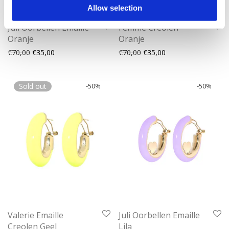
Allow selection
Juli Oorbellen Emaille
Femme Creolen
Oranje
Oranje
Oorspronkelijke prijs was: €70,00.
Huidige prijs is: €35,00.
Oorspronkelijke prijs was:
Huidige prijs is: €35
€
70,00
€
35,00
€
70,00
€
35,00
Sold out
-
50
%
-
50
%
Valerie Emaille
Juli Oorbellen Emaille
Creolen Geel
Lila