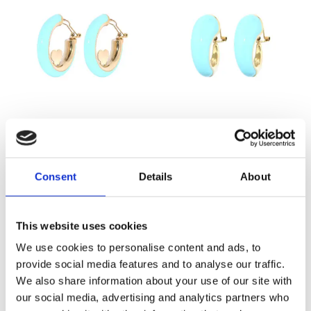
Juli Oorbellen Emaille
Femme Creolen Baby
Baby Blauw
Blauw
Consent
Details
About
Oorspronkelijke prijs was: €70,00.
Huidige prijs is: €35,00.
Oorspronkelijke prijs was:
Huidige prijs is: €35
€
70,00
€
35,00
€
70,00
€
35,00
This website uses cookies
Sold out
-
50
%
Sold out
-
50
%
We use cookies to personalise content and ads, to
provide social media features and to analyse our traffic.
We also share information about your use of our site with
our social media, advertising and analytics partners who