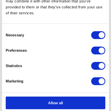
may combine it with other information that you’ve
provided to them or that they’ve collected from your use
of their services.
Consent
Valerie Emaille
Ivana Emaille
Necessary
Selection
Creolen Jeans Blauw
Oorbellen Jeans
Blauw
Oorspronkelijke prijs was: €59,95.
Huidige prijs is: €30,00.
€
59,95
€
30,00
Oorspronkelijke prijs was:
Huidige prijs is: €27
Preferences
€
55,00
€
27,50
Statistics
-
50
%
-
50
%
Marketing
Allow all