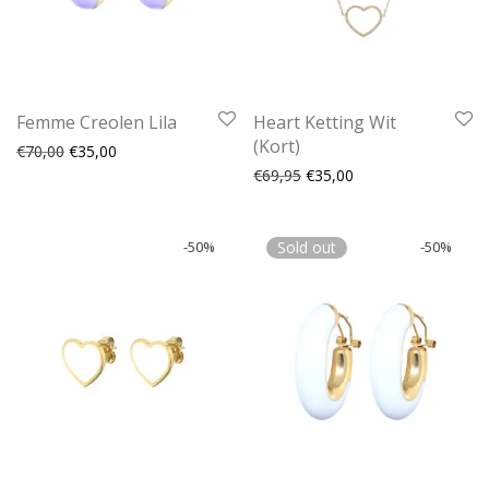
Femme Creolen Lila
Heart Ketting Wit
(Kort)
Oorspronkelijke prijs was: €70,00.
Huidige prijs is: €35,00.
€
70,00
€
35,00
Oorspronkelijke prijs was:
Huidige prijs is: €35
€
69,95
€
35,00
-
50
%
Sold out
-
50
%