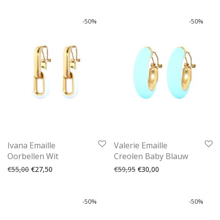
-
50
%
-
50
%
Ivana Emaille
Valerie Emaille
Oorbellen Wit
Creolen Baby Blauw
Oorspronkelijke prijs was: €55,00.
Huidige prijs is: €27,50.
Oorspronkelijke prijs was:
Huidige prijs is: €30
€
55,00
€
27,50
€
59,95
€
30,00
-
50
%
-
50
%