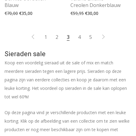
Blauw
Creolen Donkerblauw
Oorspronkelijke prijs was: €70,00.
Huidige prijs is: €35,00.
Oorspronkelijke prijs was:
Huidige prijs is: €30
€
70,00
€
35,00
€
59,95
€
30,00
1
2
3
4
5
Sieraden sale
Koop een voordelig sieraad uit de sale of mix en match
meerdere sieraden tegen een lagere prijs. Sieraden op deze
pagina zijn van eerdere collecties en koop je daarom met een
leuke korting. Het voordeel op sieraden in de sale kan oplopen
tot wel 60%!
Op deze pagina vind je verschillende producten met een leuke
korting. Klik op de afbeelding van een collectie om te zien welke
producten er nog meer beschikbaar zijn om te kopen met