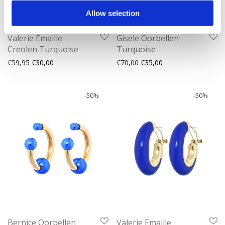
Allow selection
Valerie Emaille
Gisele Oorbellen
Creolen Turquoise
Turquoise
Oorspronkelijke prijs was: €59,95.
Huidige prijs is: €30,00.
Oorspronkelijke prijs was:
Huidige prijs is: €35
€
59,95
€
30,00
€
70,00
€
35,00
-
50
%
-
50
%
Bernice Oorbellen
Valerie Emaille