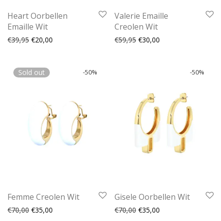
Heart Oorbellen
Valerie Emaille
Emaille Wit
Creolen Wit
Oorspronkelijke prijs was: €39,95.
Huidige prijs is: €20,00.
Oorspronkelijke prijs was:
Huidige prijs is: €30
€
39,95
€
20,00
€
59,95
€
30,00
Sold out
-
50
%
-
50
%
Femme Creolen Wit
Gisele Oorbellen Wit
Oorspronkelijke prijs was: €70,00.
Huidige prijs is: €35,00.
Oorspronkelijke prijs was:
Huidige prijs is: €35
€
70,00
€
35,00
€
70,00
€
35,00