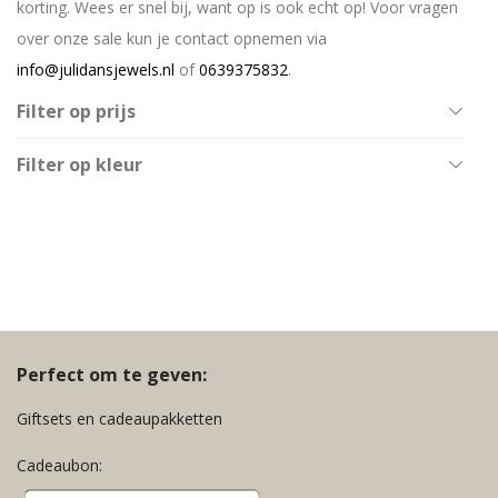
korting. Wees er snel bij, want op is ook echt op! Voor vragen
over onze sale kun je contact opnemen via
info@julidansjewels.nl
of
0639375832
.
Filter op prijs
All
Filter op kleur
€
0
-
€
20
Baby Blauw
€
20
-
€
40
Baby Roze
€
40
-
€
60
Blauw
Geel
Goud
Groen
Perfect om te geven:
Multicolor
Giftsets en cadeaupakketten
Neon Oranje
Cadeaubon:
Neon Roze