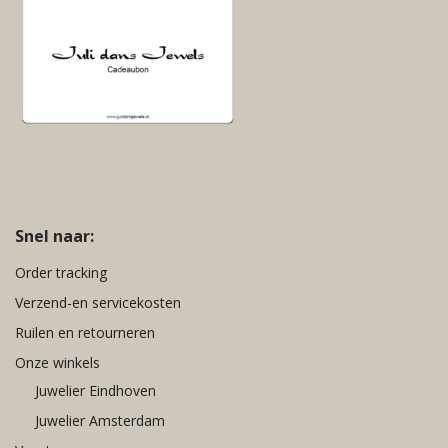
Nude
Rood
Roze
Turquoise
Wit
Zilver
Zwart
Jeans Blauw
Snel naar:
Order tracking
Verzend-en servicekosten
Ruilen en retourneren
Onze winkels
Juwelier Eindhoven
Juwelier Amsterdam